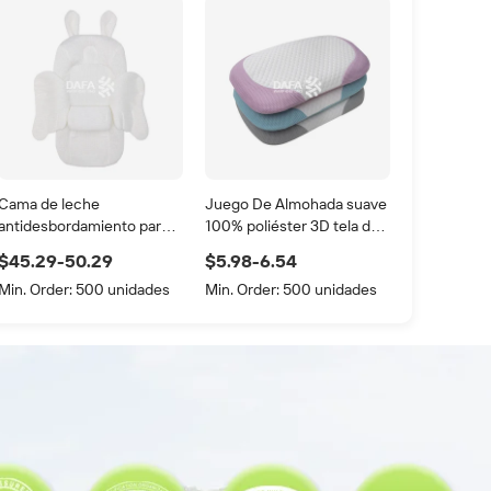
Cama de leche
Juego De Almohada suave
antidesbordamiento para
100% poliéster 3D tela de
recién nacidos, almohadilla
malla de aire bebé lado
$45.29-50.29
$5.98-6.54
de pendiente antiescupir
dormir cuello almohada
Min. Order:
500 unidades
Min. Order:
500 unidades
para bebés con almohada
en forma relajante, cama
media, ropa de cama para
niños