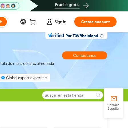
ch
Sign in
Create account
Por TüVRheinland
Contáctanos
 tela de malla de aire, almohada
Global export expertise
Contact
Supplier