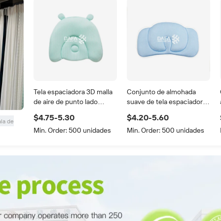
Tela espaciadora 3D malla
Conjunto de almohada
de aire de punto lado
suave de tela espaciadora,
dormir cuello almohada
tela de malla de aire 3d,
$4.75-5.30
$4.20-5.60
conjunto Digital impreso
almohada de cuello para
ala de
Min. Order:
500 unidades
Min. Order:
500 unidades
Logo suave bebé lado
dormir lateral de bebé
dormir almohada