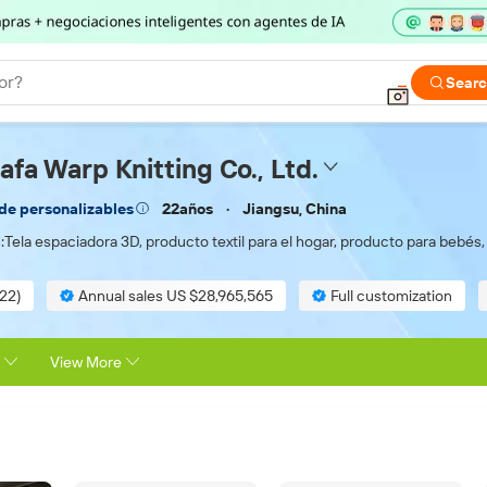
or?
Sear
fa Warp Knitting Co., Ltd.
22años
Jiangsu, China
de personalizables
:
Tela espaciadora 3D, producto textil para el hogar, producto para bebés,
(22)
Annual sales US $28,965,565
Full customization
View More