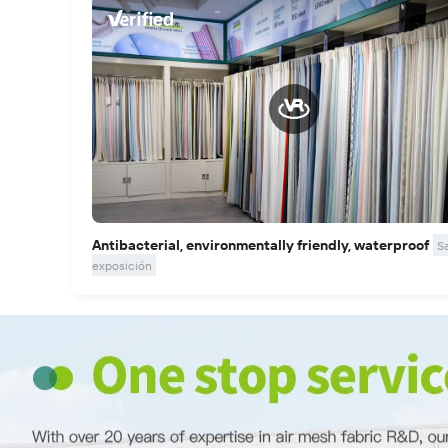
Antibacterial, environmentally friendly, waterproof
S
exposición